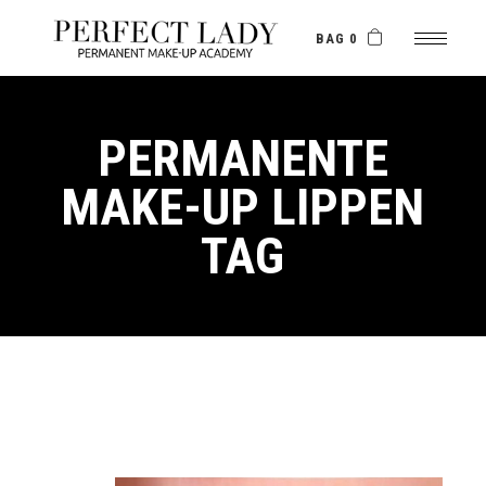
Skip
to
the
BAG 0
content
PERMANENTE
MAKE-UP LIPPEN
TAG