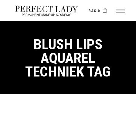
Skip
to
the
BAG 0
content
BLUSH LIPS
AQUAREL
TECHNIEK TAG