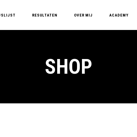
JSLIJST
RESULTATEN
OVER MIJ
ACADEMY
Edyta – PMU Expert
PMU Opleidin
PMU T
Nederland – Pe
PMU 
SHOP
Basic training
PMU A
MasterClass B
PM
MasterClass Li