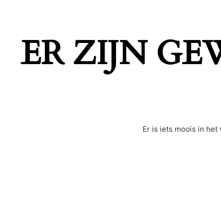
ER ZIJN G
Er is iets moois in h