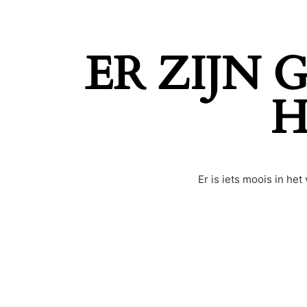
ER ZIJN
H
Er is iets moois in h