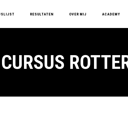
JSLIJST
RESULTATEN
OVER MIJ
ACADEMY
Edyta – PMU Expert
PMU Opleidin
PMU T
Nederland – Pe
PMU 
 CURSUS ROTTE
Basic training
PMU A
MasterClass B
PM
MasterClass Li