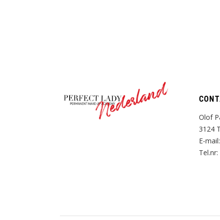
Nederland
CONT
Olof P
3124 T
E-mail
Tel.nr: