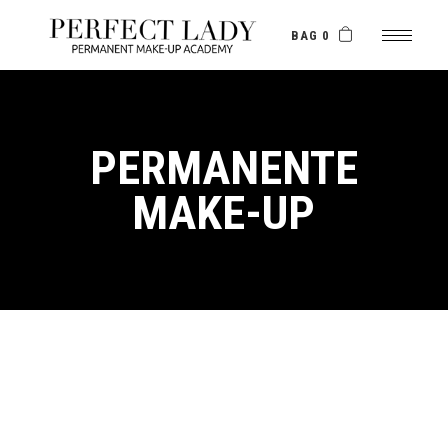
Skip
to
the
BAG 0
content
PERMANENTE
MAKE-UP