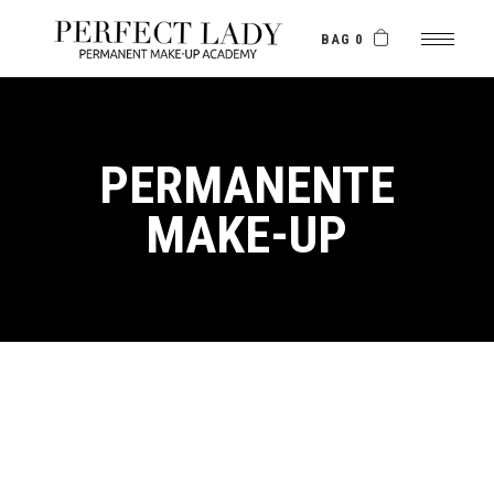
Skip
to
the
BAG 0
content
PERMANENTE
MAKE-UP