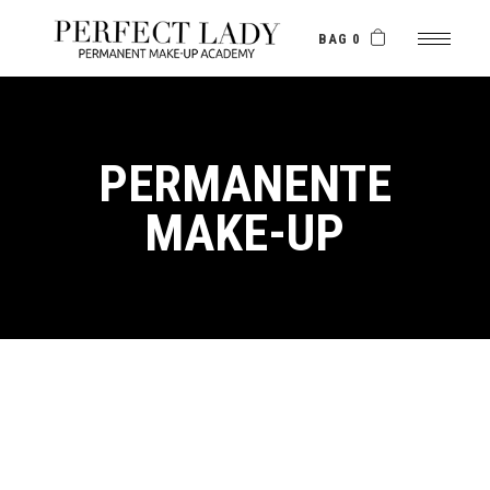
Skip
to
the
BAG 0
content
PERMANENTE
MAKE-UP