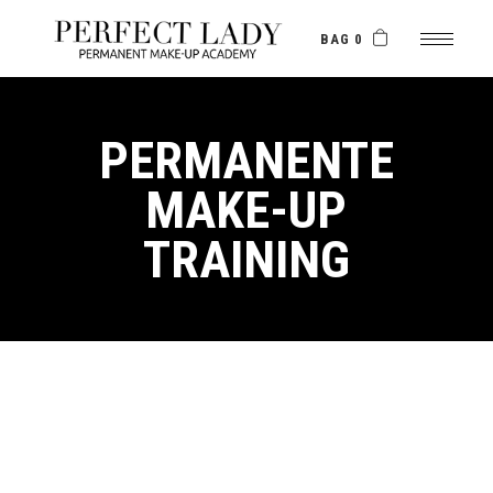
Skip
to
the
BAG 0
content
PERMANENTE
MAKE-UP
TRAINING