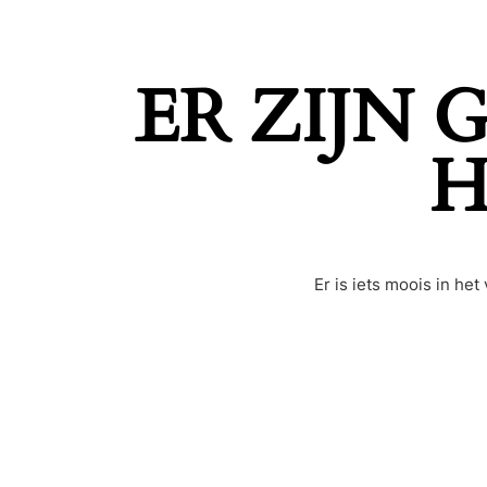
ER ZIJN
H
Er is iets moois in h