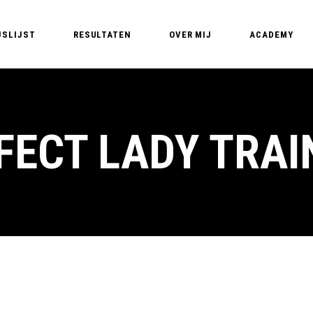
JSLIJST
RESULTATEN
OVER MIJ
ACADEMY
Edyta – PMU Expert
PMU Opleidin
PMU T
Nederland – Pe
PMU 
FECT LADY TRAI
Basic training
PMU A
MasterClass B
PM
MasterClass Li