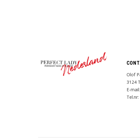
Nederland
CONT
Olof P
3124 T
E-mail
Tel.nr: