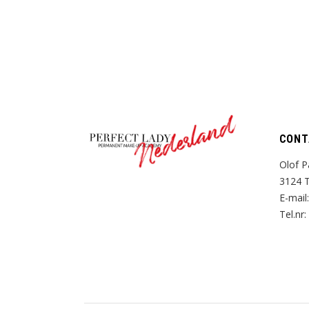
Nederland
CONT
Olof P
3124 T
E-mail
Tel.nr: