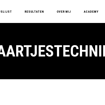
JSLIJST
RESULTATEN
OVER MIJ
ACADEMY
Edyta – PMU Expert
PMU Opleidin
PMU T
Nederland – Pe
PMU 
AARTJESTECHNI
Basic training
PMU A
MasterClass B
PM
MasterClass Li