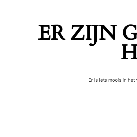
ER ZIJN
H
Er is iets moois in h