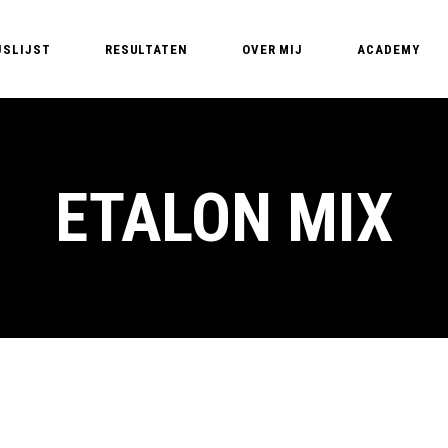
JSLIJST
RESULTATEN
OVER MIJ
ACADEMY
Edyta – PMU Expert
PMU Opleidin
PMU T
Nederland – Pe
PMU 
ETALON MIX
Basic training
PMU A
MasterClass B
PM
MasterClass Li