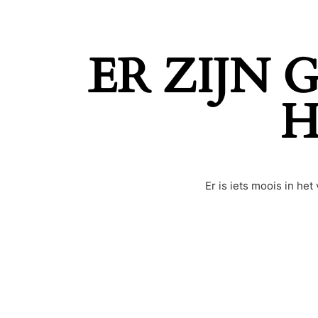
ER ZIJN
H
Er is iets moois in h