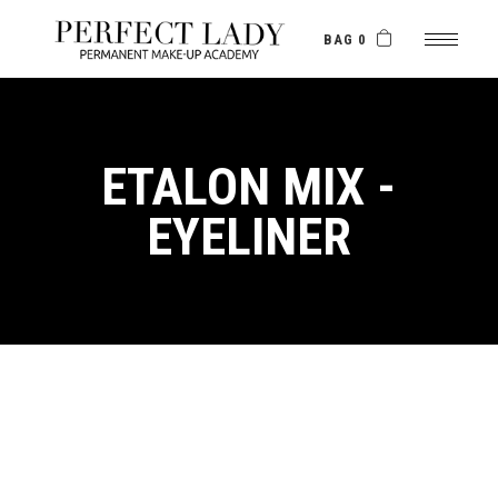
Skip
to
the
BAG 0
content
ETALON MIX -
EYELINER