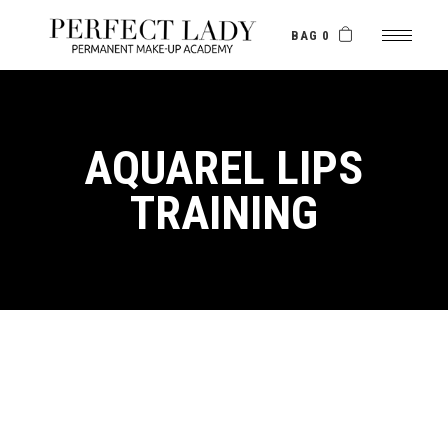
Skip
to
the
BAG 0
content
AQUAREL LIPS
TRAINING