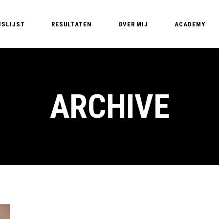
JSLIJST
RESULTATEN
OVER MIJ
ACADEMY
Edyta – PMU Expert
PMU Opleidin
PMU T
Nederland – Pe
PMU 
ARCHIVE
Basic training
PMU A
MasterClass B
PM
MasterClass Li