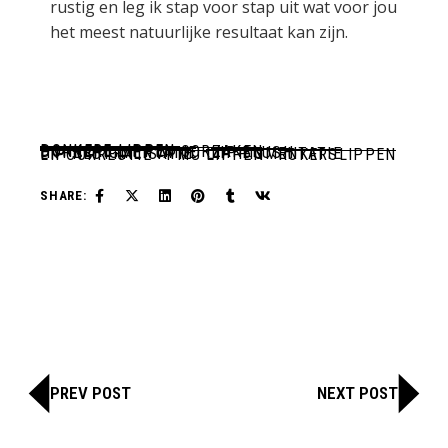
rustig en leg ik stap voor stap uit wat voor jou
het meest natuurlijke resultaat kan zijn.
DONKERE LIPPEN
DONKERE LIPPEN OORZAKEN
HYPERPIGMENTATIE
LIP BLUSH
LIP NEUTRALISATIE
LIP PIGMENTATIE
LIPCORRECTIE
PMU LIPPEN
ROKERSLIPPEN
SHARE:
PREV POST
NEXT POST